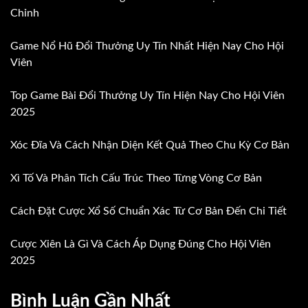
Chỉnh
Game Nổ Hũ Đổi Thưởng Uy Tín Nhất Hiện Nay Cho Hội
Viên
Top Game Bài Đổi Thưởng Uy Tín Hiện Nay Cho Hội Viên
2025
Xóc Đĩa Và Cách Nhận Diện Kết Quả Theo Chu Kỳ Cơ Bản
Xì Tố Và Phân Tích Cấu Trúc Theo Từng Vòng Cơ Bản
Cách Đặt Cược Xổ Số Chuẩn Xác Từ Cơ Bản Đến Chi Tiết
Cược Xiên Là Gì Và Cách Áp Dụng Đúng Cho Hội Viên
2025
Bình Luận Gần Nhất