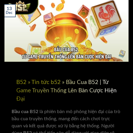
13
Dec
B52
»
Tin tức b52
»
Bầu Cua B52 | Từ
Game Truyền Thống Lên Bàn Cược Hiện
Đại
Bầu cua B52
là phiên bản mô phỏng hiện đại của trò
bầu cua truyền thống, mang đến cách chơi trực
quan và kết quả được xử lý bằng hệ thống. Người