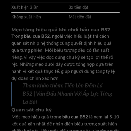
Xuất hiện 3 lần
3x tiền đặt
Không xuất hiện
Mất tiền đặt
Mẹo tăng hiệu quả khi chơi bầu cua B52
Trong
bầu cua B52
, ngoài việc hiểu luật thì cách
quan sát nhịp hệ thống cũng quyết định hiệu quả
qua từng phiên. Mỗi biểu tượng đều có tần suất
riêng, vì vậy việc đọc đúng chu kỳ sẽ tạo lợi thế rõ
rệt. Những mẹo dưới đây được tổng hợp dựa trên
hành vi kết quả thực tế, giúp người dùng tăng tỷ lệ
dự đoán chính xác hơn.
Tham khảo thêm:
Tiến Lên Đếm Lá
B52 | Ván Đấu Nhanh Với Áp Lực Từng
Lá Bài
Quan sát chu kỳ
Một mẹo hiệu quả trong
bầu cua B52
là xem lại 5-10
kết quả gần nhất để nhận diện biểu tượng xuất hiện