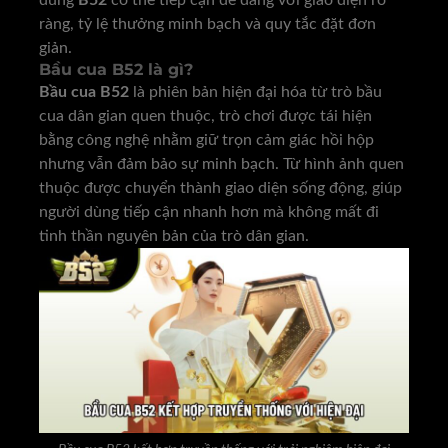
dùng
B52
có thể tiếp cận dễ dàng với giao diện rõ
ràng, tỷ lệ thưởng minh bạch và quy tắc đặt đơn
giản.
Bầu cua B52 là gì?
Bầu cua B52
là phiên bản hiện đại hóa từ trò bầu
cua dân gian quen thuộc, trò chơi được tái hiện
bằng công nghệ nhằm giữ trọn cảm giác hồi hộp
nhưng vẫn đảm bảo sự minh bạch. Từ hình ảnh quen
thuộc được chuyển thành giao diện sống động, giúp
người dùng tiếp cận nhanh hơn mà không mất đi
tinh thần nguyên bản của trò dân gian.