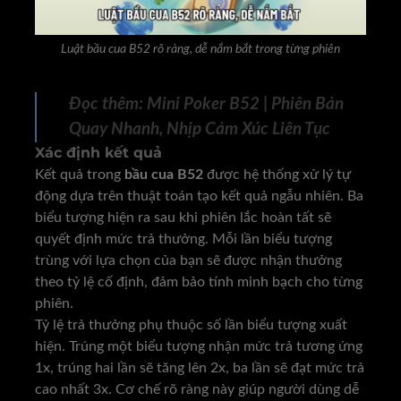
Luật bầu cua B52 rõ ràng, dễ nắm bắt trong từng phiên
Đọc thêm:
Mini Poker B52 | Phiên Bản
Quay Nhanh, Nhịp Cảm Xúc Liên Tục
Xác định kết quả
Kết quả trong
bầu cua B52
được hệ thống xử lý tự
động dựa trên thuật toán tạo kết quả ngẫu nhiên. Ba
biểu tượng hiện ra sau khi phiên lắc hoàn tất sẽ
quyết định mức trả thưởng. Mỗi lần biểu tượng
trùng với lựa chọn của bạn sẽ được nhận thưởng
theo tỷ lệ cố định, đảm bảo tính minh bạch cho từng
phiên.
Tỷ lệ trả thưởng phụ thuộc số lần biểu tượng xuất
hiện. Trúng một biểu tượng nhận mức trả tương ứng
1x, trúng hai lần sẽ tăng lên 2x, ba lần sẽ đạt mức trả
cao nhất 3x. Cơ chế rõ ràng này giúp người dùng dễ