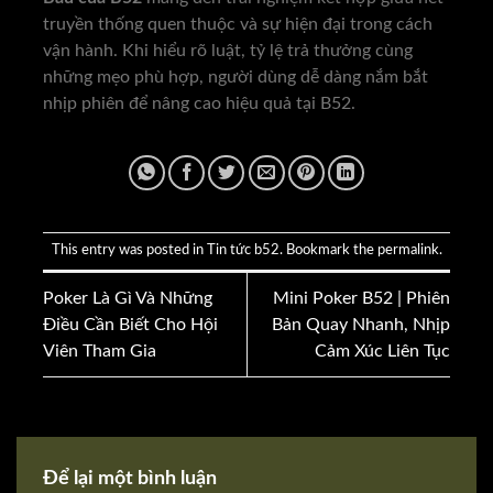
truyền thống quen thuộc và sự hiện đại trong cách
vận hành. Khi hiểu rõ luật, tỷ lệ trả thưởng cùng
những mẹo phù hợp, người dùng dễ dàng nắm bắt
nhịp phiên để nâng cao hiệu quả tại B52.
This entry was posted in
Tin tức b52
. Bookmark the
permalink
.
Poker Là Gì Và Những
Mini Poker B52 | Phiên
Điều Cần Biết Cho Hội
Bản Quay Nhanh, Nhịp
Viên Tham Gia
Cảm Xúc Liên Tục
Để lại một bình luận