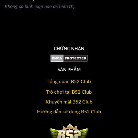
Không có bình luận nào để hiển thị.
CHỨNG NHẬN
SẢN PHẨM
Tổng quan B52 Club
Trò chơi tại B52 Club
Khuyến mãi B52 Club
Hướng dẫn sử dụng B52 Club