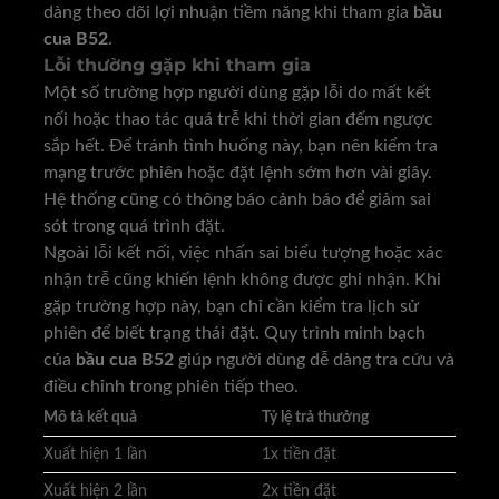
dàng theo dõi lợi nhuận tiềm năng khi tham gia
bầu
cua B52
.
Lỗi thường gặp khi tham gia
Một số trường hợp người dùng gặp lỗi do mất kết
nối hoặc thao tác quá trễ khi thời gian đếm ngược
sắp hết. Để tránh tình huống này, bạn nên kiểm tra
mạng trước phiên hoặc đặt lệnh sớm hơn vài giây.
Hệ thống cũng có thông báo cảnh báo để giảm sai
sót trong quá trình đặt.
Ngoài lỗi kết nối, việc nhấn sai biểu tượng hoặc xác
nhận trễ cũng khiến lệnh không được ghi nhận. Khi
gặp trường hợp này, bạn chỉ cần kiểm tra lịch sử
phiên để biết trạng thái đặt. Quy trình minh bạch
của
bầu cua B52
giúp người dùng dễ dàng tra cứu và
điều chỉnh trong phiên tiếp theo.
Mô tả kết quả
Tỷ lệ trả thưởng
Xuất hiện 1 lần
1x tiền đặt
Xuất hiện 2 lần
2x tiền đặt