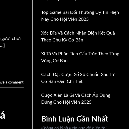
Top Game Bài Đổi Thưởng Uy Tín Hiện
Nay Cho Hội Viên 2025
Xóc Đĩa Và Cách Nhận Diện Kết Quả
 người chơi
Theo Chu Kỳ Cơ Bản
[…]
Xì Tố Và Phân Tích Cấu Trúc Theo Từng
Vòng Cơ Bản
Cách Đặt Cược Xổ Số Chuẩn Xác Từ
Cơ Bản Đến Chi Tiết
ave a comment
Cược Xiên Là Gì Và Cách Áp Dụng
Đúng Cho Hội Viên 2025
Cá
Bình Luận Gần Nhất
Không có bình luận nào để hiển thị.