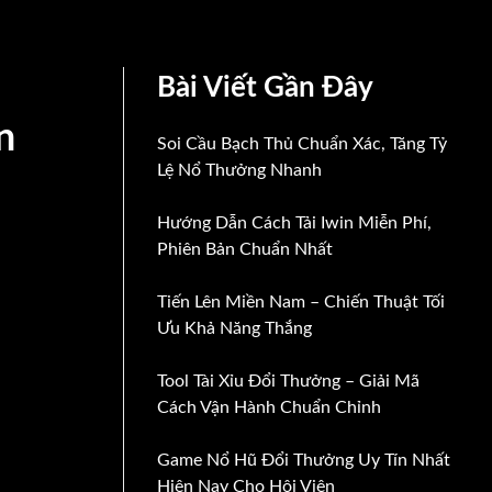
Bài Viết Gần Đây
n
Soi Cầu Bạch Thủ Chuẩn Xác, Tăng Tỷ
Lệ Nổ Thưởng Nhanh
Hướng Dẫn Cách Tải Iwin Miễn Phí,
Phiên Bản Chuẩn Nhất
Tiến Lên Miền Nam – Chiến Thuật Tối
Ưu Khả Năng Thắng
Tool Tài Xỉu Đổi Thưởng – Giải Mã
Cách Vận Hành Chuẩn Chỉnh
Game Nổ Hũ Đổi Thưởng Uy Tín Nhất
Hiện Nay Cho Hội Viên