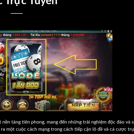
 Trực Tuyến
ột nền tảng tiên phong, mang đến những trải nghiệm độc đáo và 
 ra một cuộc cách mạng trong cách tiếp cận lô đề và cá cược trự