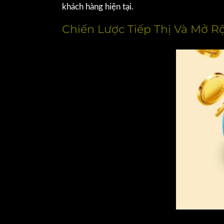
khách hàng hiện tại.
Chiến Lược Tiếp Thị Và Mở R