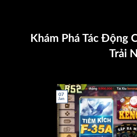
Khám Phá Tác Động 
Trải 
07
Jan