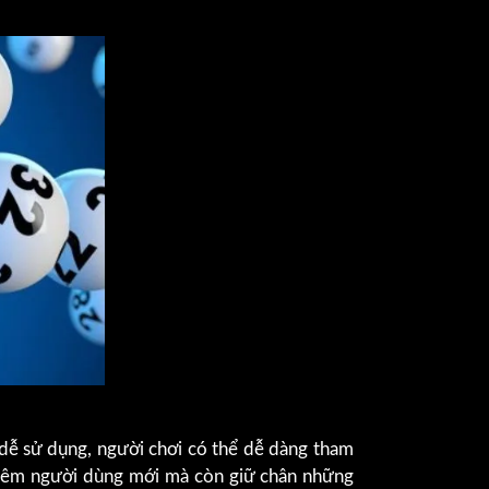
dễ sử dụng, người chơi có thể dễ dàng tham
 thêm người dùng mới mà còn giữ chân những