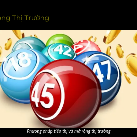
ộng Thị Trường
Phương pháp tiếp thị và mở rộng thị trường