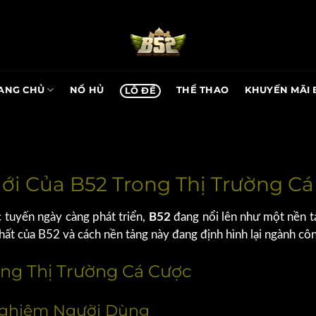
ANG CHỦ
NỔ HỦ
THỂ THAO
KHUYẾN MÃI 
LÔ ĐỀ
 Của B52 Trong Thị Trường Cá
c tuyến ngày càng phát triển,
B52
đang nổi lên như một nền tả
ất của B52 và cách nền tảng này đang định hình lại ngành côn
ng Thị Trường Cá Cược
 Nghiệm Người Dùng