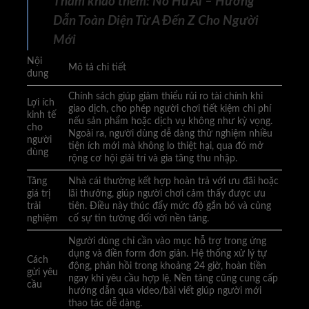
Tham khảo thêm:
Nổ Hũ Ai – Hướng
Dẫn Toàn Diện Từ A Đến Z Cho Người
Mới
Nội
Mô tả chi tiết
dung
Chính sách giúp giảm thiểu rủi ro tài chính khi
Lợi ích
giao dịch, cho phép người chơi tiết kiệm chi phí
kinh tế
nếu sản phẩm hoặc dịch vụ không như kỳ vọng.
cho
Ngoài ra, người dùng dễ dàng thử nghiệm nhiều
người
tiện ích mới mà không lo thiệt hại, qua đó mở
dùng
rộng cơ hội giải trí và gia tăng thu nhập.
Tăng
Nhà cái thường kết hợp hoàn trả với ưu đãi hoặc
giá trị
lãi thưởng, giúp người chơi cảm thấy được ưu
trải
tiên. Điều này thúc đẩy mức độ gắn bó và củng
nghiệm
cố sự tin tưởng đối với nền tảng.
Người dùng chỉ cần vào mục hỗ trợ trong ứng
dụng và điền form đơn giản. Hệ thống xử lý tự
Cách
động, phản hồi trong khoảng 24 giờ, hoàn tiền
gửi yêu
ngay khi yêu cầu hợp lệ. Nền tảng cũng cung cấp
cầu
hướng dẫn qua video/bài viết giúp người mới
thao tác dễ dàng.