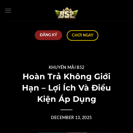
Skip
to
content
ĐĂNG KÝ
CHƠI NGAY
KHUYẾN MÃI B52
Hoàn Trả Không Giới
Hạn – Lợi Ích Và Điều
Kiện Áp Dụng
POSTED ON
DECEMBER 13, 2025
BY
CTV