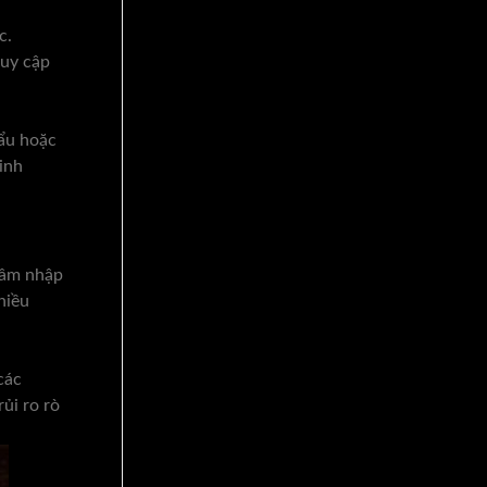
c.
ruy cập
hẩu hoặc
inh
 xâm nhập
hiều
các
ủi ro rò