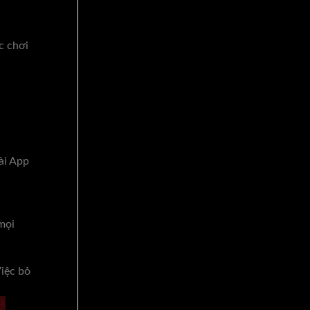
c chơi
ài App
mọi
Việc bỏ