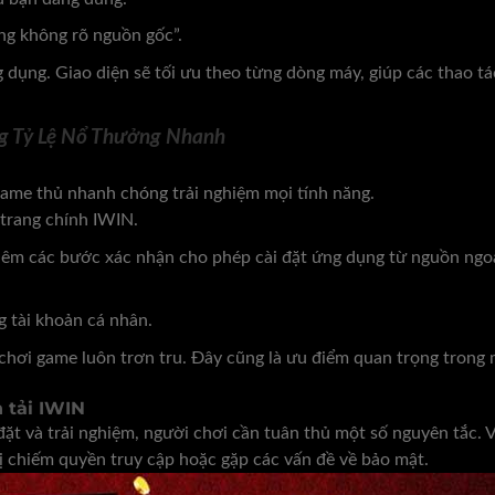
g không rõ nguồn gốc”.
g dụng. Giao diện sẽ tối ưu theo từng dòng máy, giúp các thao tá
ng Tỷ Lệ Nổ Thưởng Nhanh
 game thủ nhanh chóng trải nghiệm mọi tính năng.
 trang chính IWIN.
hêm các bước xác nhận cho phép cài đặt ứng dụng từ nguồn ngo
g tài khoản cá nhân.
chơi game luôn trơn tru. Đây cũng là ưu điểm quan trọng trong 
 tải IWIN
đặt và trải nghiệm, người chơi cần tuân thủ một số nguyên tắc. 
bị chiếm quyền truy cập hoặc gặp các vấn đề về bảo mật.