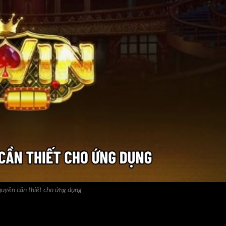
quyền cần thiết cho ứng dụng