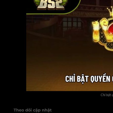
Chỉ bật 
Theo dõi cập nhật