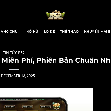
RANG CHỦ
NỔ HỦ
LÔ ĐỀ
THỂ THAO
KHUYẾN MÃI B
TIN TỨC B52
 Miễn Phí, Phiên Bản Chuẩn Nh
N
DECEMBER 13, 2025
BY
CTV