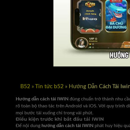
B52
»
Tin tức b52
»
Hướng Dẫn Cách Tải Iwi
Hướng dẫn cách tải IWIN
đúng chuẩn trở thành nhu cầu
rõ toàn bộ thao tác trên Android và iOS. Với quy trình d
mọi bước tải xuống chỉ trong vài phút.
Điều kiện trước khi bắt đầu tải IWIN
Để nội dung
hướng dẫn cách tải IWIN
phát huy hiệu quả 