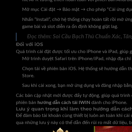
Mở mục Cài đặt → Bảo mật → cho phép “Cài ứng dụn
Nhấn “Install”, chờ hệ thống chạy hoàn tất rồi mở ứn
game bài và slot diễn ra ổn định không giật lag.
Đọc thêm:
Soi Cầu Bạch Thủ Chuẩn Xác, Tă
Đối với iOS
Quá trình cài đặt được tối ưu cho iPhone và iPad, giúp
Mở trình duyệt Safari trên iPhone/iPad, nhập địa chỉ
Chọn tải về phiên bản iOS. Hệ thống sẽ hướng dẫn t
Store.
Sau khi cài xong, bạn mở ứng dụng và đăng nhập bằn
Các bản cập nhật mới được đẩy tự động, giúp quá trình 
phiên bản
hướng dẫn cách tải IWIN
dành cho iPhone.
Lưu ý quan trọng khi làm theo hướng dẫn cách
Để đảm bảo tài khoản cùng thiết bị luôn an toàn khi cài 
qua những lưu ý này có thể dẫn đến rủi ro mất dữ liệu, 