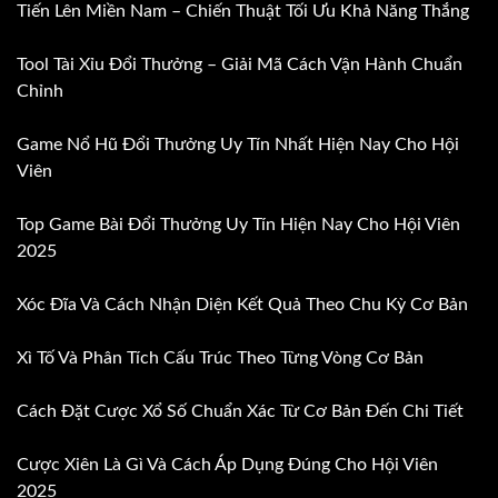
Tiến Lên Miền Nam – Chiến Thuật Tối Ưu Khả Năng Thắng
Tool Tài Xỉu Đổi Thưởng – Giải Mã Cách Vận Hành Chuẩn
Chỉnh
Game Nổ Hũ Đổi Thưởng Uy Tín Nhất Hiện Nay Cho Hội
Viên
Top Game Bài Đổi Thưởng Uy Tín Hiện Nay Cho Hội Viên
2025
Xóc Đĩa Và Cách Nhận Diện Kết Quả Theo Chu Kỳ Cơ Bản
Xì Tố Và Phân Tích Cấu Trúc Theo Từng Vòng Cơ Bản
Cách Đặt Cược Xổ Số Chuẩn Xác Từ Cơ Bản Đến Chi Tiết
Cược Xiên Là Gì Và Cách Áp Dụng Đúng Cho Hội Viên
2025