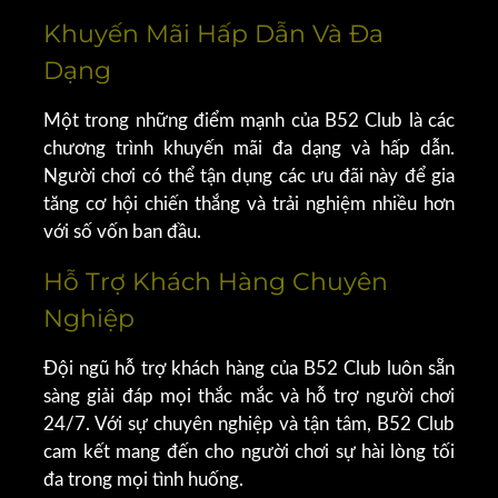
Khuyến Mãi Hấp Dẫn Và Đa
Dạng
Một trong những điểm mạnh của B52 Club là các
chương trình khuyến mãi đa dạng và hấp dẫn.
Người chơi có thể tận dụng các ưu đãi này để gia
tăng cơ hội chiến thắng và trải nghiệm nhiều hơn
với số vốn ban đầu.
Hỗ Trợ Khách Hàng Chuyên
Nghiệp
Đội ngũ hỗ trợ khách hàng của B52 Club luôn sẵn
sàng giải đáp mọi thắc mắc và hỗ trợ người chơi
24/7. Với sự chuyên nghiệp và tận tâm, B52 Club
cam kết mang đến cho người chơi sự hài lòng tối
đa trong mọi tình huống.