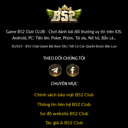
Game B52 Club CLUB - Chơi đánh bài đổi thưởng uy tín trên iOS,
Android, PC: Tiến lên, Poker, Phỏm, Tài xỉu, Nổ hũ, Bắn cá...
©2025 - B52 Club Game Bài Bom Tấn | Tất Cả Các Quyền Được Bảo Lưu
THEO DÕI CHÚNG TÔI
CHUYÊN MỤC
Chính sách bảo mật B52 Club
Thông tin liên hệ B52 Club
Sơ đồ website B52 Club
Tác giả & B52 Club