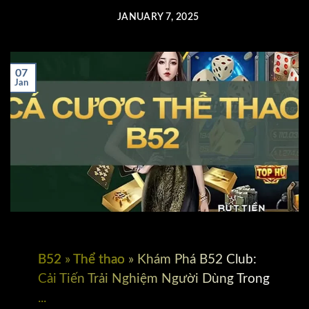
POSTED ON
JANUARY 7, 2025
BY
ADMIN
07
Jan
B52
»
Thể thao
»
Khám Phá B52 Club:
Cải Tiến Trải Nghiệm Người Dùng Trong
...