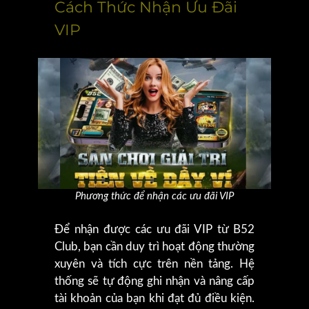
Cách Thức Nhận Ưu Đãi
VIP
Phương thức để nhận các ưu đãi VIP
Để nhận được các ưu đãi VIP từ B52
Club, bạn cần duy trì hoạt động thường
xuyên và tích cực trên nền tảng. Hệ
thống sẽ tự động ghi nhận và nâng cấp
tài khoản của bạn khi đạt đủ điều kiện.