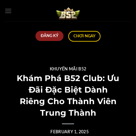
Skip
to
content
ĐĂNG KÝ
CHƠI NGAY
KHUYẾN MÃI B52
Khám Phá B52 Club: Ưu
Đãi Đặc Biệt Dành
Riêng Cho Thành Viên
Trung Thành
POSTED ON
FEBRUARY 1, 2025
BY
ADMIN