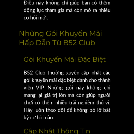
Điều này không chỉ giúp bạn có thêm
động lực tham gia mà còn mở ra nhiều
cơ hội mới.
Những Gói Khuyến Mãi
Hấp Dẫn Từ B52 Club
Gói Khuyến Mãi Đặc Biệt
B52 Club thường xuyên cập nhật các
gói khuyến mãi đặc biệt dành cho thành
viên VIP. Những gói này không chỉ
mang lại giá trị lớn mà còn giúp người
chơi có thêm nhiều trải nghiệm thú vị.
Hãy luôn theo dõi để không bỏ lỡ bất
kỳ cơ hội nào.
Cập Nhật Thông Tin