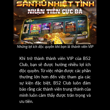
Những lợi ích độc quyền khi bạn là thành viên VIP
Khi trở thành thành viên VIP của B52
Club, bạn sẽ được hưởng nhiều lợi ích
độc quyền. Từ việc nhận được các phần
thưởng lớn hơn đến việc tham gia các
sự kiện đặc biệt, B52 Club luôn đảm
bảo rằng các thành viên trung thành của
mình luôn cảm thấy được trân trọng và
ưu tiên.