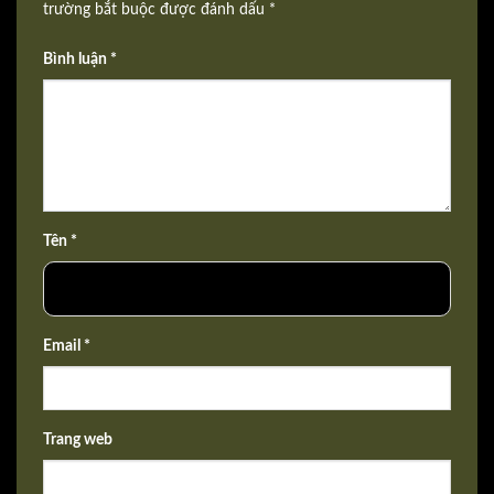
trường bắt buộc được đánh dấu *
Bình luận *
Tên *
Email *
Trang web