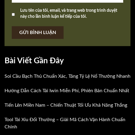
Lưu tên của tôi, email, và trang web trong trình duyệt
này cho lần bình luận kế tiếp của tôi.
GỬI BÌNH LUẬN
Bài Viết Gần Đây
Soi Cầu Bạch Thủ Chuẩn Xác, Tăng Tỷ Lệ Nổ Thưởng Nhanh
Hướng Dẫn Cách Tải Iwin Miễn Phí, Phiên Bản Chuẩn Nhất
Tiến Lên Miền Nam – Chiến Thuật Tối Ưu Khả Năng Thắng
Tool Tài Xỉu Đổi Thưởng – Giải Mã Cách Vận Hành Chuẩn
Chỉnh