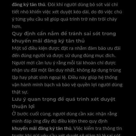
đăng ký tân thủ
. Đôi khi người dùng bỏ sót vài chi
tiết nhỏ khiến việc xét duyệt kéo dài, do đó việc chú
ý từng yêu cầu sẽ giúp quá trình trở nên trôi chảy
hơn.
Quy định cần nắm để tránh sai sót trong
khuyến mãi đăng ký tân thủ
Một số điều kiện được đặt ra nhằm đảm bảo ưu đãi
đến đúng người và được sử dụng đúng mục đích.
Người mới cần lưu ý rằng mỗi tài khoản chỉ được
nhận ưu đãi một lần duy nhất, không áp dụng trùng
lặp hay phát sinh ngoại lệ. Điều này giúp hệ thống
vận hành minh bạch và bảo vệ quyền lợi người dùng
thật sự.
Lưu ý quan trọng để quá trình xét duyệt
thuận lợi
Ở bước cuối cùng, người dùng cần xác nhận rằng
mình đáp ứng đầy đủ điều kiện theo quy định
khuyến mãi đăng ký tân thủ
. Việc kiểm tra thông tin
trước khi gửi yêu cầu xét duyệt sẽ giảm tỷ lệ sai sót