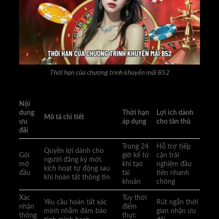
Thời hạn của chương trình khuyến mãi B52
Nội
dung
Thời hạn
Lợi ích dành
Mô tả chi tiết
ưu
áp dụng
cho tân thủ
đãi
Trong 24
Hỗ trợ tiếp
Quyền lợi dành cho
Gói
giờ kể từ
cận trải
người đăng ký mới,
mở
khi tạo
nghiệm đầu
kích hoạt tự động sau
đầu
tài
tiên nhanh
khi hoàn tất thông tin
khoản
chóng
Xác
Tùy thời
Yêu cầu hoàn tất xác
Rút ngắn thời
nhận
điểm
minh nhằm đảm bảo
gian nhận ưu
thông
thực